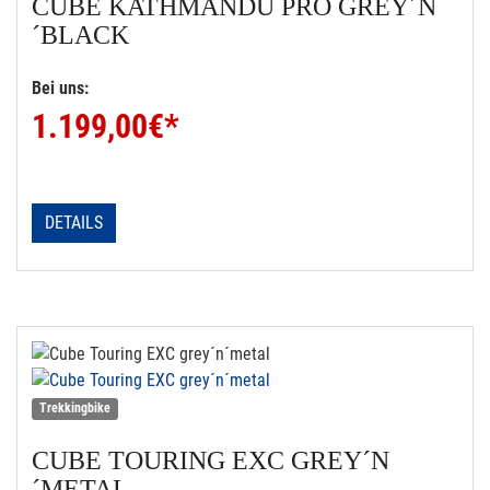
CUBE
KATHMANDU PRO GREY´N
´BLACK
Bei uns:
1.199,00
€*
DETAILS
Trekkingbike
CUBE
TOURING EXC GREY´N
´METAL