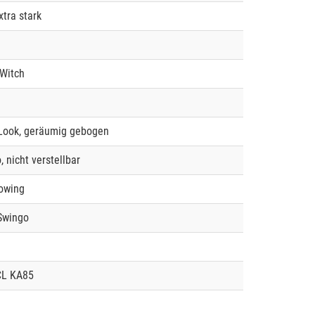
xtra stark
 Witch
Look, geräumig gebogen
, nicht verstellbar
owing
Swingo
CL KA85