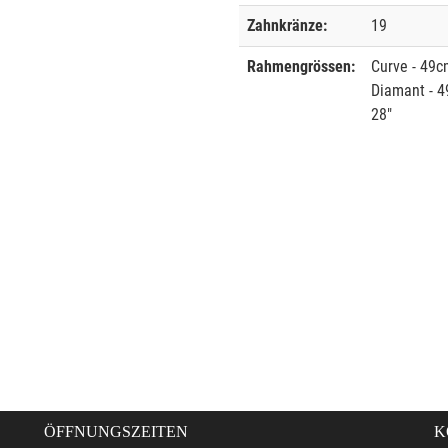
Zahnkränze:
19
Rahmengrössen:
Curve - 49cm
Diamant - 4
28"
ÖFFNUNGSZEITEN
K