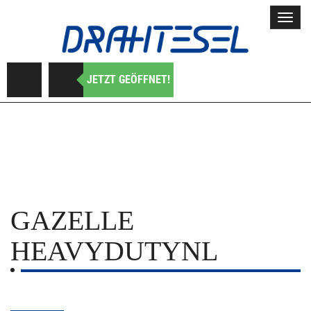
Toggl
navig
JETZT GEÖFFNET!
GAZELLE
HEAVYDUTYNL