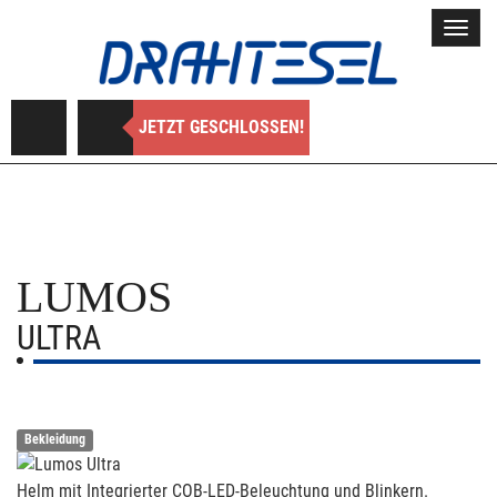
Toggl
navig
JETZT GESCHLOSSEN!
LUMOS
ULTRA
Bekleidung
Helm mit Integrierter COB-LED-Beleuchtung und Blinkern.