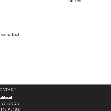
TEILEN:
 oder per Email.
ONTAKT
ahtesel
rvatiiplatz 7
8143 Münster