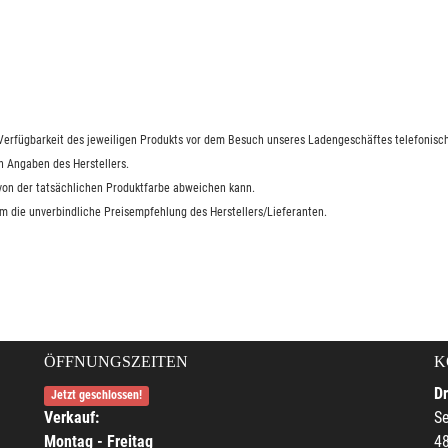
e Verfügbarkeit des jeweiligen Produkts vor dem Besuch unseres Ladengeschäftes telefonisch
n Angaben des Herstellers.
 von der tatsächlichen Produktfarbe abweichen kann.
um die unverbindliche Preisempfehlung des Herstellers/Lieferanten.
ÖFFNUNGSZEITEN
K
Dr
Jetzt geschlossen!
Verkauf:
Se
Montag - Freitag
4