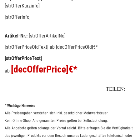
[strOfferKurzinfo]
[strOfferInfo]
Artikel-Nr.:
[strOfferArtikelNo]
[strOfferPriceOldText]
ab
[decOfferPriceOld]
€*
[strOfferPriceText]
[decOfferPrice]
€*
ab
TEILEN:
* Wichtige Hinweise
Alle Preisangaben verstehen sich inkl. gesetzlicher Mehrwertsteuer.
Kein Online-Shop! Alle genannten Preise gelten bei Selbstabholung.
Alle Angebote gelten solange der Vorrat reicht. Bitte erfragen Sie die Verfügbarkeit
des jeweiligen Produkts vor dem Besuch unseres Ladengeschäftes telefonisch oder